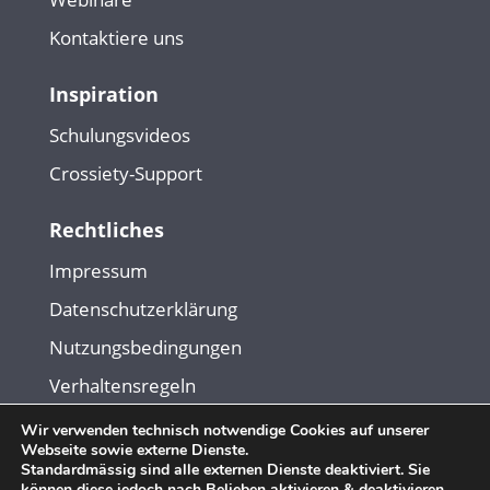
Kontaktiere uns
Inspiration
Schulungsvideos
Crossiety-Support
Rechtliches
Impressum
Datenschutzerklärung
Nutzungsbedingungen
Verhaltensregeln
Wir verwenden technisch notwendige Cookies auf unserer
Webseite sowie externe Dienste.
© Copyright 2026. Crossiety AG. Alle Rechte vorbehalten.
Standardmässig sind alle externen Dienste deaktiviert. Sie
können diese jedoch nach Belieben aktivieren & deaktivieren.