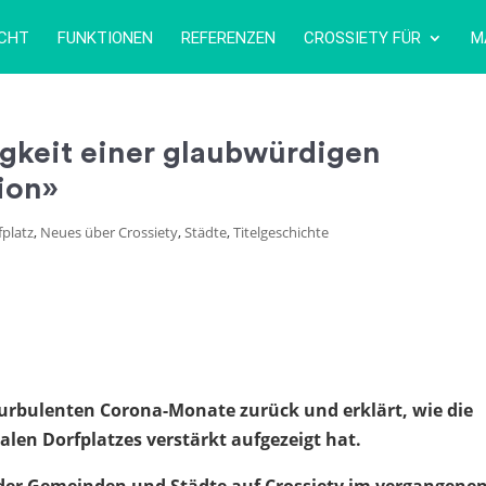
ICHT
FUNKTIONEN
REFERENZEN
CROSSIETY FÜR
M
igkeit einer glaubwürdigen
ion»
fplatz
,
Neues über Crossiety
,
Städte
,
Titelgeschichte
e turbulenten Corona-Monate zurück und erklärt, wie die
len Dorfplatzes verstärkt aufgezeigt hat.