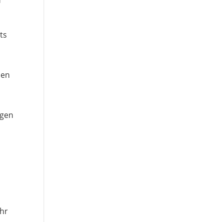
n
ts
men
igen
g
ehr