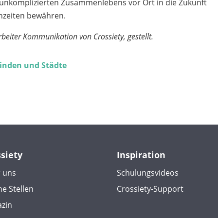
 unkomplizierten Zusammenlebens vor Ort in die Zukunft
enzeiten bewähren.
beiter Kommunikation von Crossiety, gestellt.
einden und Städte
ssiety
Inspiration
 uns
Schulungsvideos
ne Stellen
Crossiety-Support
zin