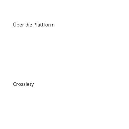
Über die Plattform
Übersicht Funktionen
Ratschläge und Antworten
Technische Schnittstellen
Crossiety
Über uns
Offene Stellen
Magazin