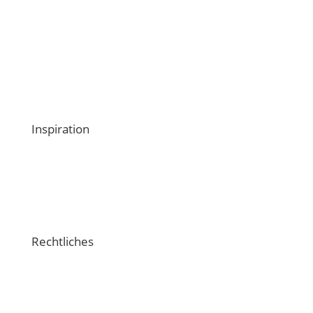
Medien
Webinare
Kontaktiere uns
Inspiration
Schulungsvideos
Crossiety-Support
Rechtliches
Impressum