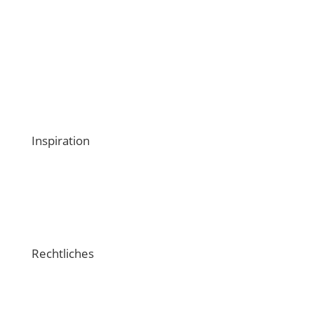
Magazin
Medien
Webinare
Kontaktiere uns
Inspiration
Schulungsvideos
Crossiety-Support
Rechtliches
Impressum