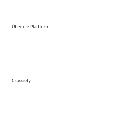
Über die Plattform
Übersicht Funktionen
Ratschläge und Antworten
Technische Schnittstellen
Crossiety
Über uns
Offene Stellen